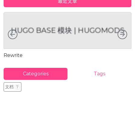
最近文章
HUGO BASE 模块 | HUGOMODS
向左
向
Rewrite
D
Categories
Tags
文档
7